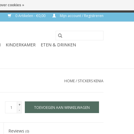
over cookies »
rkdagen
0 Artikelen - €0,00
Mijn account / Registreren
N
KINDERKAMER
ETEN & DRINKEN
HOME
/
STICKERS KENIA
+
TOEVOEGEN AAN WINKELWAGEN
-
Reviews
(0)