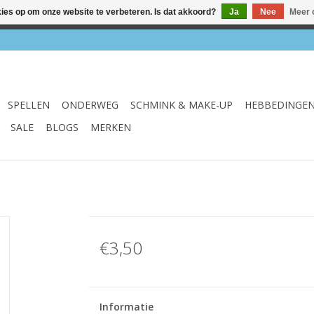
kies op om onze website te verbeteren. Is dat akkoord?
Ja
Nee
Meer 
el & webshop ✔ Gratis verzenden vanaf €75 ✔ Levertijd 1-3 we
SPELLEN
ONDERWEG
SCHMINK & MAKE-UP
HEBBEDINGE
SALE
BLOGS
MERKEN
€3,50
Informatie