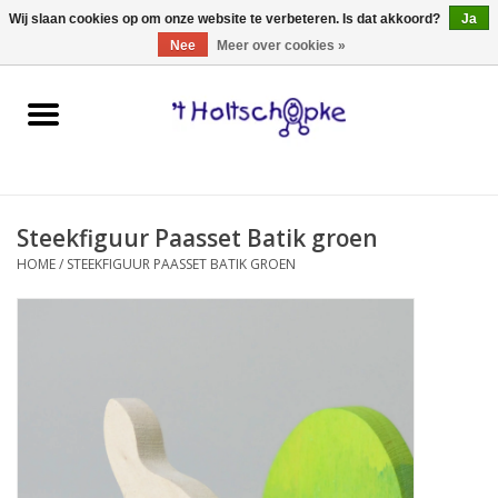
0 Artikelen - €0,00
Wij slaan cookies op om onze website te verbeteren. Is dat akkoord?
Ja
Nee
Meer over cookies »
Home
speelgoed
Steekfiguur Paasset Batik groen
spellen
HOME
/
STEEKFIGUUR PAASSET BATIK GROEN
onderweg
schmink & make-up
hebbedingen
kinderkamer