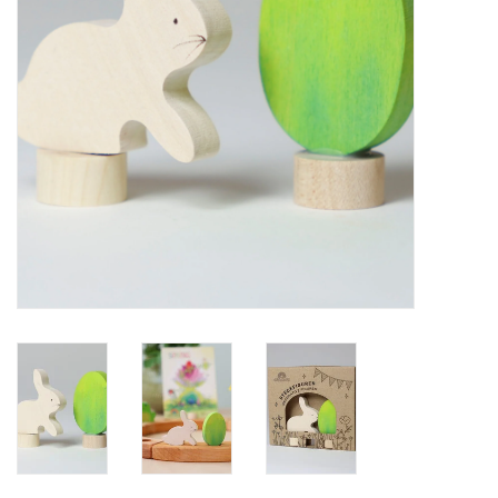
eten & drinken
knuffels
boeken
SALE
Blogs
Merken