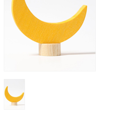
eten & drinken
knuffels
boeken
SALE
Blogs
Merken