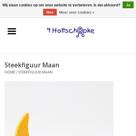
0 Artikelen - €0,00
Wij slaan cookies op om onze website te verbeteren. Is dat akkoord?
Ja
Nee
Meer over cookies »
Home
speelgoed
Steekfiguur Maan
spellen
HOME
/
STEEKFIGUUR MAAN
onderweg
schmink & make-up
hebbedingen
kinderkamer