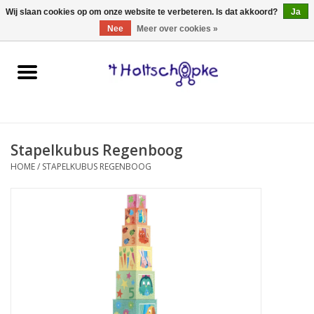
0 Artikelen - €0,00
Wij slaan cookies op om onze website te verbeteren. Is dat akkoord?
Ja
Nee
Meer over cookies »
Home
speelgoed
Stapelkubus Regenboog
spellen
HOME
/
STAPELKUBUS REGENBOOG
onderweg
schmink & make-up
hebbedingen
kinderkamer