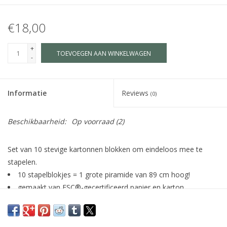
€18,00
+
TOEVOEGEN AAN WINKELWAGEN
-
Informatie
Reviews
(0)
Beschikbaarheid:
Op voorraad
(2)
Set van 10 stevige kartonnen blokken om eindeloos mee te
stapelen.
10 stapelblokjes = 1 grote piramide van 89 cm hoog!
gemaakt van FSC®-gecertificeerd papier en karton
geschikt voor kinderen vanaf 12 maanden