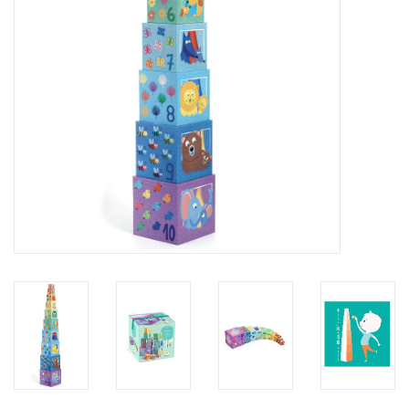
eten & drinken
knuffels
boeken
SALE
Blogs
Merken