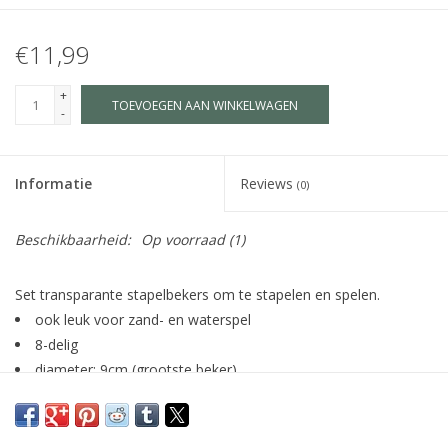
€11,99
+
TOEVOEGEN AAN WINKELWAGEN
-
Informatie
Reviews
(0)
Beschikbaarheid:
Op voorraad
(1)
Set transparante stapelbekers om te stapelen en spelen.
ook leuk voor zand- en waterspel
8-delig
diameter: 9cm (grootste beker)