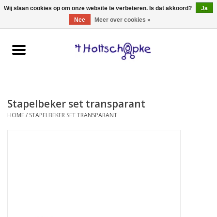
0 Artikelen - €0,00
Wij slaan cookies op om onze website te verbeteren. Is dat akkoord?
Ja
Nee
Meer over cookies »
Home
speelgoed
Stapelbeker set transparant
spellen
HOME
/
STAPELBEKER SET TRANSPARANT
onderweg
schmink & make-up
hebbedingen
kinderkamer