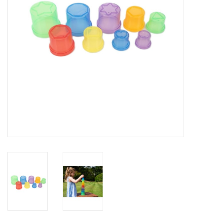
eten & drinken
knuffels
boeken
SALE
Blogs
Merken