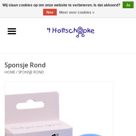
0 Artikelen - €0,00
Wij slaan cookies op om onze website te verbeteren. Is dat akkoord?
Ja
Nee
Meer over cookies »
Home
speelgoed
Sponsje Rond
spellen
HOME
/
SPONSJE ROND
onderweg
schmink & make-up
hebbedingen
kinderkamer