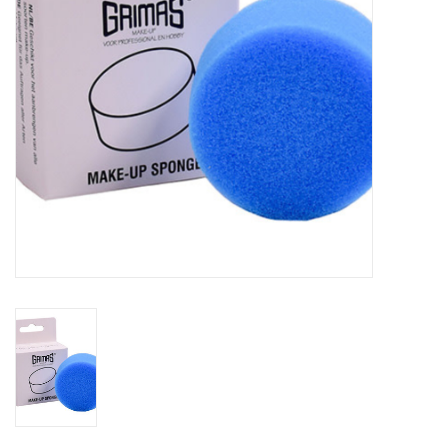
eten & drinken
knuffels
boeken
SALE
Blogs
Merken