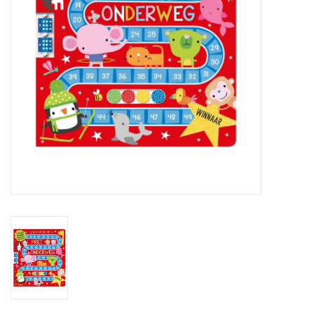
eten & drinken
knuffels
boeken
SALE
Blogs
Merken