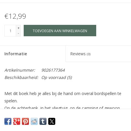
€12,99
+
TOEVOEGEN AAN WINKELWAGEN
-
Informatie
Reviews
(0)
Artikelnummer:
9026177364
Beschikbaarheid:
Op voorraad
(5)
Met dit boek heb je alles bij de hand om overal bordspellen te
spelen.
Op de achterbank, in het vliegtuig, op de camping of gewoon
lekker thuis. Kies een spel en leg het boek plat neer.
Pak de pionnen uit het voorvak, lees de spelregels, draai en
speel!