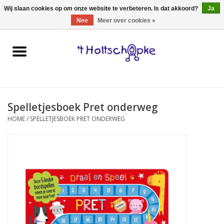
0 Artikelen - €0,00
Wij slaan cookies op om onze website te verbeteren. Is dat akkoord?
Ja
Nee
Meer over cookies »
Home
speelgoed
Spelletjesboek Pret onderweg
spellen
HOME
/
SPELLETJESBOEK PRET ONDERWEG
onderweg
schmink & make-up
hebbedingen
kinderkamer