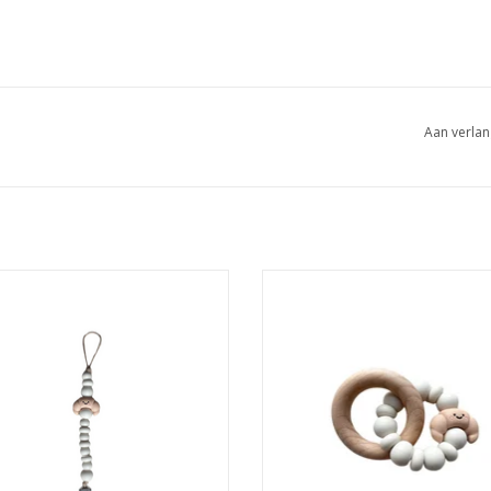
Aan verlan
enclip Chewie Croissant Linnen
Bijtring Chewie Croissant Lin
EVOEGEN AAN WINKELWAGEN
TOEVOEGEN AAN WINKELWA