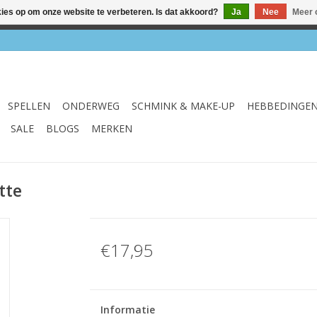
kies op om onze website te verbeteren. Is dat akkoord?
Ja
Nee
Meer 
el & webshop ✔ Gratis verzenden vanaf €75 ✔ Levertijd 1-3 we
SPELLEN
ONDERWEG
SCHMINK & MAKE-UP
HEBBEDINGE
SALE
BLOGS
MERKEN
tte
€17,95
Informatie