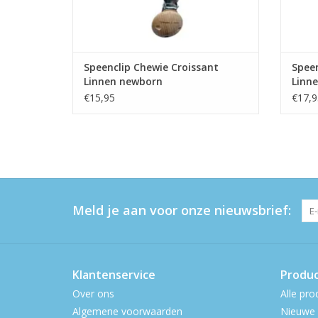
Speenclip Chewie Croissant
Speen
Linnen newborn
Linn
€15,95
€17,9
Meld je aan voor onze nieuwsbrief:
Klantenservice
Produ
Over ons
Alle pro
Algemene voorwaarden
Nieuwe 