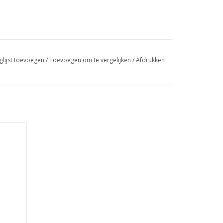
glijst toevoegen
/
Toevoegen om te vergelijken
/
Afdrukken
nen
GEN