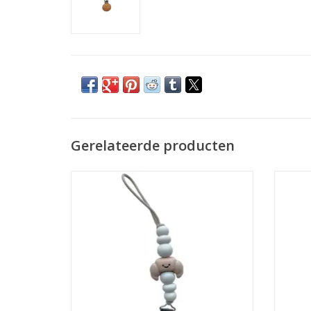
Gerelateerde producten
Speenclip Chewie Croissant Linnen
Spe
newborn
TO
TOEVOEGEN AAN WINKELWAGEN