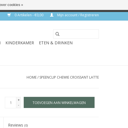
over cookies »
rkdagen
0 Artikelen - €0,00
Mijn account / Registreren
N
KINDERKAMER
ETEN & DRINKEN
HOME
/
SPEENCLIP CHEWIE CROISSANT LATTE
+
TOEVOEGEN AAN WINKELWAGEN
-
Reviews
(0)