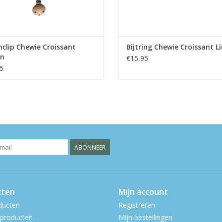
clip Chewie Croissant
Bijtring Chewie Croissant L
en
€15,95
5
ABONNEER
cten
Mijn account
ducten
Registreren
producten
Mijn bestellingen