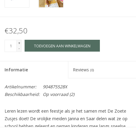
€32,50
+
TOEVOEGEN AAN WINKELWAGEN
-
Informatie
Reviews
(0)
Artikelnummer:
904875528X
Beschikbaarheid:
Op voorraad
(2)
Leren lezen wordt een feestje als je het samen met De Zoete
Zusjes doet! De vrolijke meiden Janna en Saar delen wat ze op
school hebben geleerd en nemen kinderen mee langs speelse
letterpuzzels en leuke woordopdrachten. In dit pakket zit alles