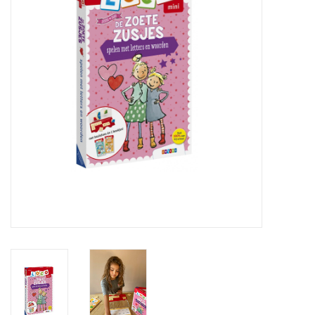
eten & drinken
knuffels
boeken
SALE
Blogs
Merken