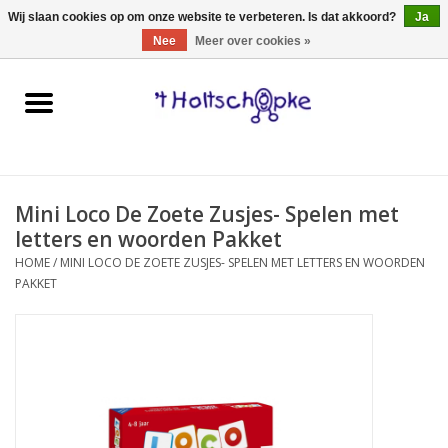
0 Artikelen - €0,00
Wij slaan cookies op om onze website te verbeteren. Is dat akkoord?
Ja
Nee
Meer over cookies »
Home
speelgoed
Mini Loco De Zoete Zusjes- Spelen met
spellen
letters en woorden Pakket
HOME
/
MINI LOCO DE ZOETE ZUSJES- SPELEN MET LETTERS EN WOORDEN
onderweg
PAKKET
schmink & make-up
hebbedingen
kinderkamer