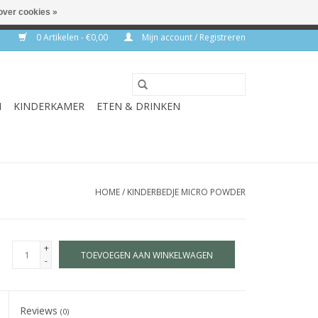
over cookies »
rkdagen
0 Artikelen - €0,00
Mijn account / Registreren
N
KINDERKAMER
ETEN & DRINKEN
HOME
/
KINDERBEDJE MICRO POWDER
+
TOEVOEGEN AAN WINKELWAGEN
-
Reviews
(0)