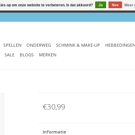
kies op om onze website te verbeteren. Is dat akkoord?
Ja
Nee
Meer 
el & webshop ✔ Gratis verzenden vanaf €75 ✔ Levertijd 1-3 we
SPELLEN
ONDERWEG
SCHMINK & MAKE-UP
HEBBEDINGE
SALE
BLOGS
MERKEN
€30,99
Informatie