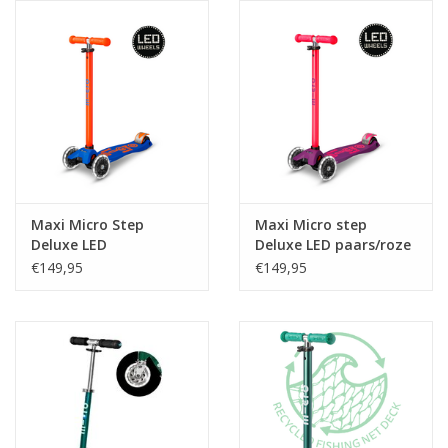
eten & drinken
knuffels
boeken
SALE
Maxi Micro Step
Maxi Micro step
Deluxe LED
Deluxe LED paars/roze
oranje/blauw Neon
Neon
Blogs
€149,95
€149,95
Merken