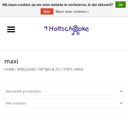
0 Artikelen - €0,00
Wij slaan cookies op om onze website te verbeteren. Is dat akkoord?
Ja
Nee
Meer over cookies »
Home
speelgoed
maxi
spellen
HOME
/
SPEELGOED
/
FIETSJES & ZO
/
STEPS
/
MAXI
onderweg
schmink & make-up
hebbedingen
kinderkamer