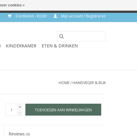
over cookies »
rkdagen
0 Artikelen - €0,00
Mijn account / Registreren
N
KINDERKAMER
ETEN & DRINKEN
HOME
/
HANDVEGER & BLIK
+
TOEVOEGEN AAN WINKELWAGEN
-
Reviews
(0)