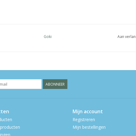
Goki
Aan verlan
ABONNEER
cten
Mijn account
ducten
Registreren
producten
Mijn bestellingen
ingen