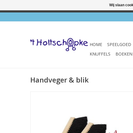
Wij slaan coo
✔ Wink
HOME
SPEELGOED
KNUFFELS
BOEKEN
Handveger & blik