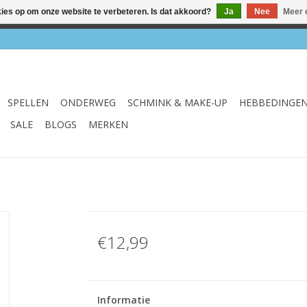
kies op om onze website te verbeteren. Is dat akkoord?
Ja
Nee
Meer 
el & webshop ✔ Gratis verzenden vanaf €75 ✔ Levertijd 1-3 we
SPELLEN
ONDERWEG
SCHMINK & MAKE-UP
HEBBEDINGE
SALE
BLOGS
MERKEN
€12,99
Informatie