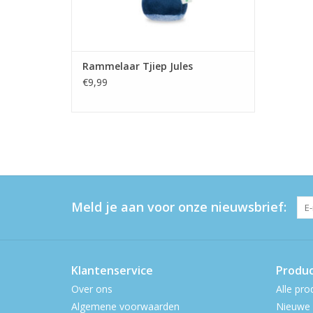
Rammelaar Tjiep Jules
€9,99
Meld je aan voor onze nieuwsbrief:
Klantenservice
Produ
Over ons
Alle pro
Algemene voorwaarden
Nieuwe 