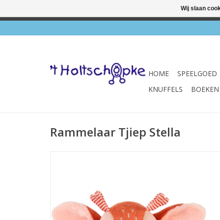
Wij slaan coo
✔ Wink
HOME
SPEELGOED
KNUFFELS
BOEKEN
Rammelaar Tjiep Stella