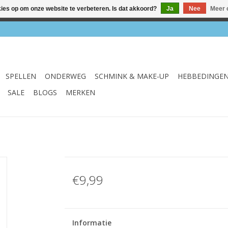
kies op om onze website te verbeteren. Is dat akkoord?
Ja
Nee
Meer 
el & webshop ✔ Gratis verzenden vanaf €75 ✔ Levertijd 1-3 we
SPELLEN
ONDERWEG
SCHMINK & MAKE-UP
HEBBEDINGE
SALE
BLOGS
MERKEN
€9,99
Informatie