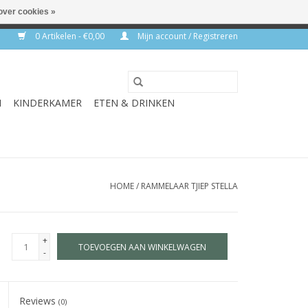
over cookies »
rkdagen
0 Artikelen - €0,00
Mijn account / Registreren
N
KINDERKAMER
ETEN & DRINKEN
HOME
/
RAMMELAAR TJIEP STELLA
+
TOEVOEGEN AAN WINKELWAGEN
-
Reviews
(0)