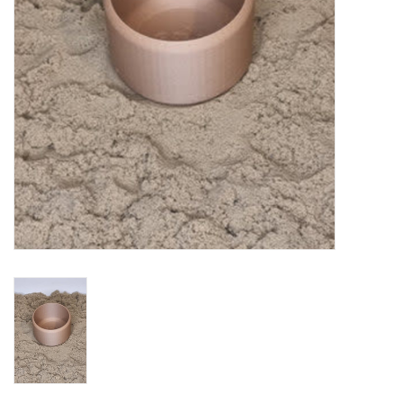
eten & drinken
knuffels
boeken
SALE
Blogs
Merken