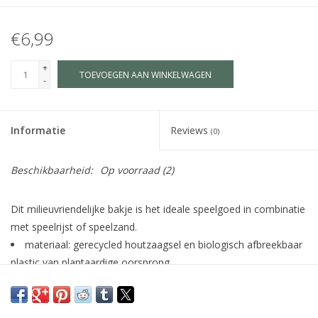
€6,99
+
TOEVOEGEN AAN WINKELWAGEN
-
Informatie
Reviews
(0)
Beschikbaarheid:
Op voorraad
(2)
Dit milieuvriendelijke bakje is het ideale speelgoed in combinatie
met speelrijst of speelzand.
materiaal: gerecycled houtzaagsel en biologisch afbreekbaar
plastic van plantaardige oorsprong
stimuleert en ontwikkelt de fijne motoriek