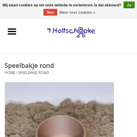
0 Artikelen - €0,00
Wij slaan cookies op om onze website te verbeteren. Is dat akkoord?
Ja
Nee
Meer over cookies »
Home
speelgoed
Speelbakje rond
spellen
HOME
/
SPEELBAKJE ROND
onderweg
schmink & make-up
hebbedingen
kinderkamer