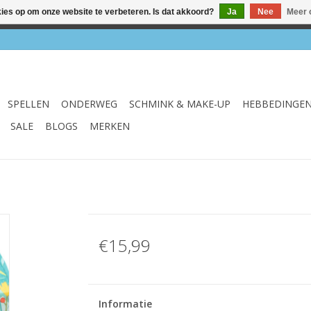
kies op om onze website te verbeteren. Is dat akkoord?
Ja
Nee
Meer 
el & webshop ✔ Gratis verzenden vanaf €75 ✔ Levertijd 1-3 we
SPELLEN
ONDERWEG
SCHMINK & MAKE-UP
HEBBEDINGE
SALE
BLOGS
MERKEN
€15,99
Informatie