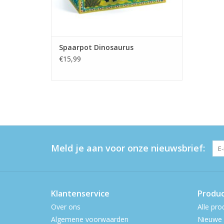
Spaarpot Dinosaurus
€15,99
Meld je aan voor onze nieuwsbrief:
Klantenservice
Produ
Over ons
Alle pro
Algemene voorwaarden
Nieuwe 