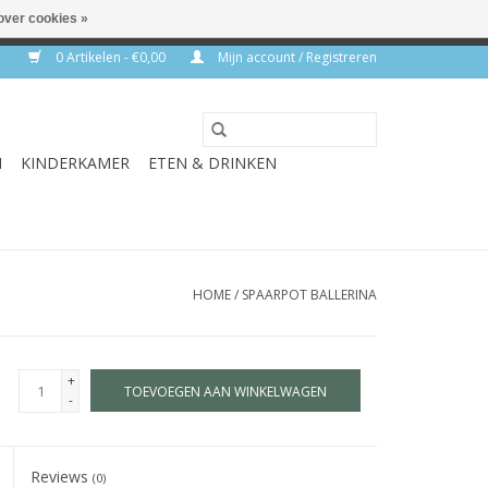
over cookies »
rkdagen
0 Artikelen - €0,00
Mijn account / Registreren
N
KINDERKAMER
ETEN & DRINKEN
HOME
/
SPAARPOT BALLERINA
+
TOEVOEGEN AAN WINKELWAGEN
-
Reviews
(0)