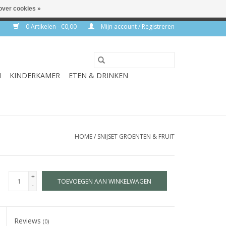
over cookies »
rkdagen
0 Artikelen - €0,00
Mijn account / Registreren
N
KINDERKAMER
ETEN & DRINKEN
HOME
/
SNIJSET GROENTEN & FRUIT
+
TOEVOEGEN AAN WINKELWAGEN
-
Reviews
(0)