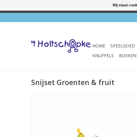
Wij slaan coo
✔ Wink
HOME
SPEELGOED
KNUFFELS
BOEKEN
Snijset Groenten & fruit