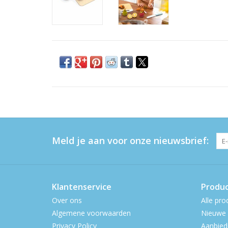
Meld je aan voor onze nieuwsbrief:
Klantenservice
Produ
Over ons
Alle pro
Algemene voorwaarden
Nieuwe 
Privacy Policy
Aanbied