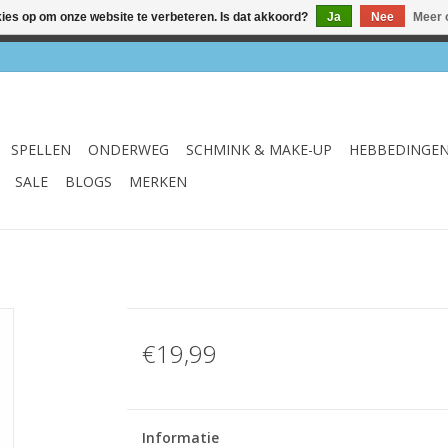
kies op om onze website te verbeteren. Is dat akkoord?
Ja
Nee
Meer 
el & webshop ✔ Gratis verzenden vanaf €75 ✔ Levertijd 1-3 we
SPELLEN
ONDERWEG
SCHMINK & MAKE-UP
HEBBEDINGE
SALE
BLOGS
MERKEN
€19,99
Informatie