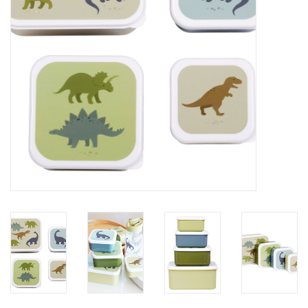
eten & drinken
knuffels
boeken
SALE
Blogs
Merken