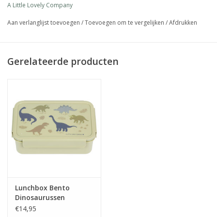
A Little Lovely Company
materiaal: PP
niet geschikt voor de vaatwasser en magnetron
Aan verlanglijst toevoegen
/
Toevoegen om te vergelijken
/
Afdrukken
Gerelateerde producten
Lunchbox Bento
Dinosaurussen
€14,95