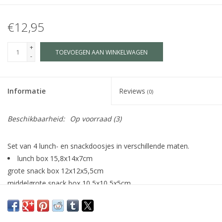
€12,95
+
TOEVOEGEN AAN WINKELWAGEN
-
Informatie
Reviews
(0)
Beschikbaarheid:
Op voorraad
(3)
Set van 4 lunch- en snackdoosjes in verschillende maten.
lunch box 15,8x14x7cm
grote snack box 12x12x5,5cm
middelgrote snack box 10,5x10,5x5cm
kleine snack box 9x9x4,5cm
door het lipje aan de zijkant van het deksel zijn de doosjes
gemakkelijk te openen en te sluiten