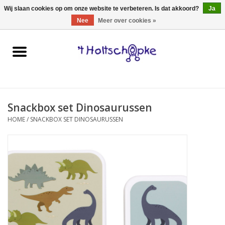
0 Artikelen - €0,00
Wij slaan cookies op om onze website te verbeteren. Is dat akkoord?
Ja
Nee
Meer over cookies »
Home
speelgoed
Snackbox set Dinosaurussen
spellen
HOME
/
SNACKBOX SET DINOSAURUSSEN
onderweg
schmink & make-up
hebbedingen
kinderkamer