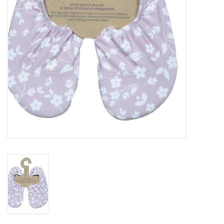
eten & drinken
knuffels
boeken
SALE
Blogs
Merken