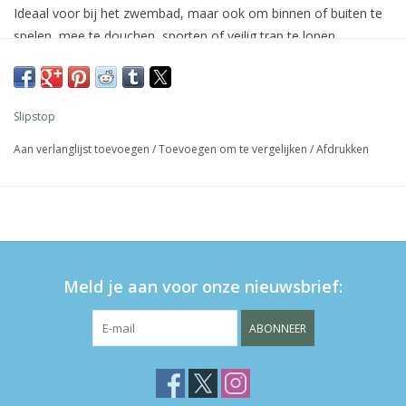
Ideaal voor bij het zwembad, maar ook om binnen of buiten te
spelen, mee te douchen, sporten of veilig trap te lopen.
beschermt tegen heet zand
antislip bij het zwembad
elastisch, dus makkelijk aan- en uittrekken
Slipstop
wasbaar (handwas)
Ftalaat vrij
Aan verlanglijst toevoegen
/
Toevoegen om te vergelijken
/
Afdrukken
materiaal bovenkant: 87% polyester, 13% elastaan
materiaal zool: 84% PVC, 8% katoen, 8% polyester
verkrijgbaar in de maten iNF (maat 18-20), XS (maat 21-23),
S (maat 24-26) en M (27-29)
Meld je aan voor onze nieuwsbrief:
ABONNEER