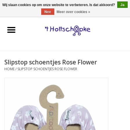
0 Artikelen - €0,00
Wij slaan cookies op om onze website te verbeteren. Is dat akkoord?
Ja
Nee
Meer over cookies »
Home
speelgoed
Slipstop schoentjes Rose Flower
spellen
HOME
/
SLIPSTOP SCHOENTJES ROSE FLOWER
onderweg
schmink & make-up
hebbedingen
kinderkamer