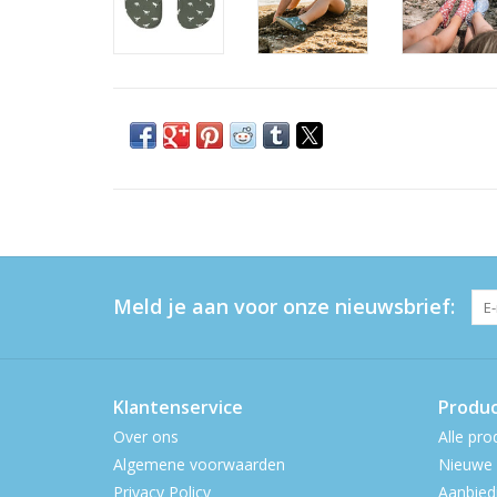
Meld je aan voor onze nieuwsbrief:
Klantenservice
Produ
Over ons
Alle pro
Algemene voorwaarden
Nieuwe 
Privacy Policy
Aanbied