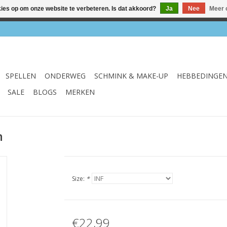
kies op om onze website te verbeteren. Is dat akkoord?
Ja
Nee
Meer 
el & webshop ✔ Gratis verzenden vanaf €75 ✔ Levertijd 1-3 we
SPELLEN
ONDERWEG
SCHMINK & MAKE-UP
HEBBEDINGE
SALE
BLOGS
MERKEN
n
Size:
*
€22,99