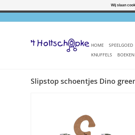
Wij slaan coo
✔ Wink
HOME
SPEELGOED
KNUFFELS
BOEKEN
Slipstop schoentjes Dino gree