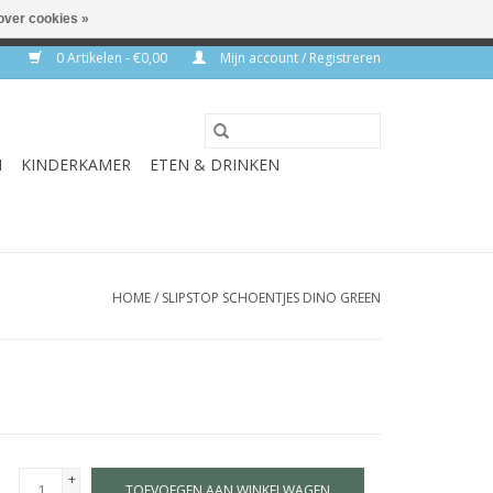
over cookies »
rkdagen
0 Artikelen - €0,00
Mijn account / Registreren
N
KINDERKAMER
ETEN & DRINKEN
HOME
/
SLIPSTOP SCHOENTJES DINO GREEN
+
TOEVOEGEN AAN WINKELWAGEN