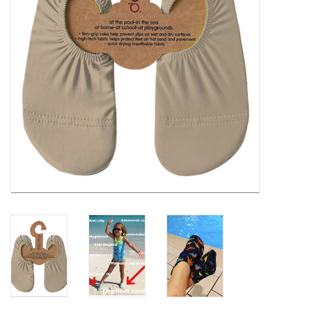
eten & drinken
knuffels
boeken
SALE
Blogs
Merken