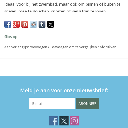
Ideaal voor bij het zwembad, maar ook om binnen of buiten te
spelen, mee te douchen, sporten of veilig trap te lopen.
beschermt tegen heet zand
antislip bij het zwembad
elastisch, dus makkelijk aan- en uittrekken
Slipstop
wasbaar (handwas)
Ftalaat vrij
Aan verlanglijst toevoegen
/
Toevoegen om te vergelijken
/
Afdrukken
materiaal bovenkant: 87% polyester, 13% elastaan
materiaal zool: 84% PVC, 8% katoen, 8% polyester
verkrijgbaar in de maten iNF (maat 18-20), XS (maat 21-23),
S (maat 24-26), M (maat 27-29), L (maat 30-32) en XL (33-35)
Meld je aan voor onze nieuwsbrief:
ABONNEER