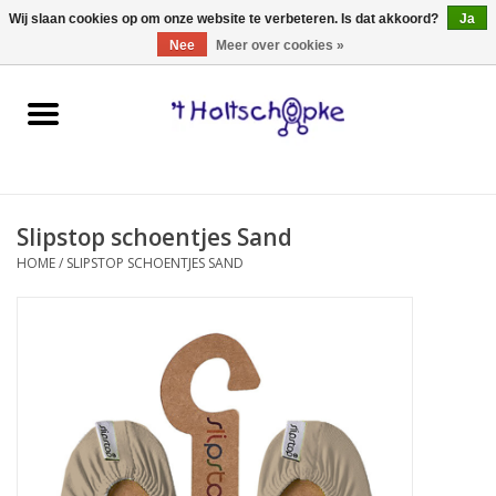
0 Artikelen - €0,00
Wij slaan cookies op om onze website te verbeteren. Is dat akkoord?
Ja
Nee
Meer over cookies »
Home
speelgoed
Slipstop schoentjes Sand
spellen
HOME
/
SLIPSTOP SCHOENTJES SAND
onderweg
schmink & make-up
hebbedingen
kinderkamer