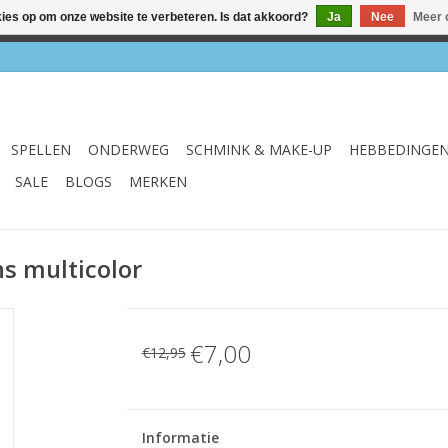
kies op om onze website te verbeteren. Is dat akkoord?
Ja
Nee
Meer 
el & webshop ✔ Gratis verzenden vanaf €75 ✔ Levertijd 1-3 we
SPELLEN
ONDERWEG
SCHMINK & MAKE-UP
HEBBEDINGE
SALE
BLOGS
MERKEN
ns multicolor
€7,00
€12,95
Informatie