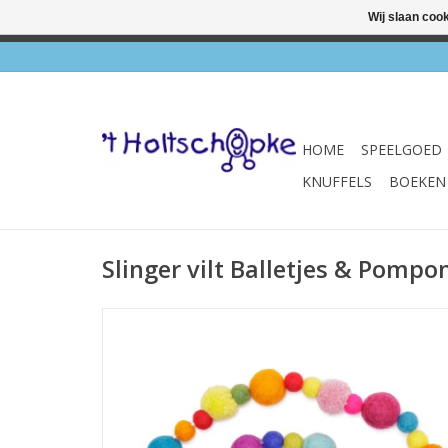
Wij slaan coo
✔ Wink
HOME
SPEELGOED
KNUFFELS
BOEKEN
Slinger vilt Balletjes & Pompo