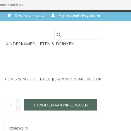
over cookies »
rkdagen
0 Artikelen - €0,00
Mijn account / Registreren
N
KINDERKAMER
ETEN & DRINKEN
HOME
/
SLINGER VILT BALLETJES & POMPONS MULTICOLOR
+
TOEVOEGEN AAN WINKELWAGEN
-
Reviews
(0)