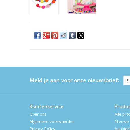
Meld je aan voor onze nieuwsbrief:
Klantenservice
Produ
Over ons
Alle pro
Algemene voorwaarden
Nieuwe 
Privacy Policy
Aanbied