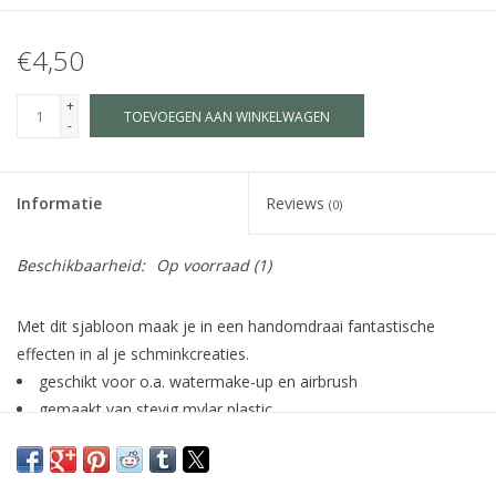
€4,50
+
TOEVOEGEN AAN WINKELWAGEN
-
Informatie
Reviews
(0)
Beschikbaarheid:
Op voorraad
(1)
Met dit sjabloon maak je in een handomdraai fantastische
effecten in al je schminkcreaties.
geschikt voor o.a. watermake-up en airbrush
gemaakt van stevig mylar plastic
eenvoudig te reinigen met water en zeep