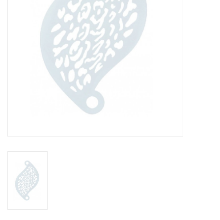
eten & drinken
knuffels
boeken
SALE
Blogs
Merken