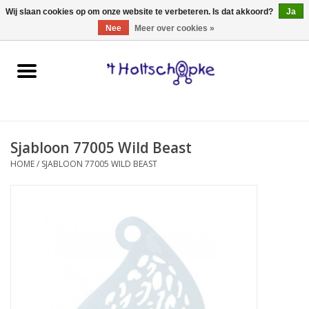
0 Artikelen - €0,00
Wij slaan cookies op om onze website te verbeteren. Is dat akkoord?
Ja
Nee
Meer over cookies »
Home
speelgoed
Sjabloon 77005 Wild Beast
spellen
HOME
/
SJABLOON 77005 WILD BEAST
onderweg
schmink & make-up
hebbedingen
kinderkamer