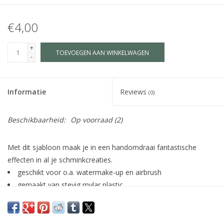
€4,00
+
TOEVOEGEN AAN WINKELWAGEN
-
Informatie
Reviews
(0)
Beschikbaarheid:
Op voorraad
(2)
Met dit sjabloon maak je in een handomdraai fantastische
effecten in al je schminkcreaties.
geschikt voor o.a. watermake-up en airbrush
gemaakt van stevig mylar plastic
eenvoudig te reinigen met water en zeep