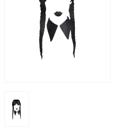
eten & drinken
knuffels
boeken
SALE
Blogs
Merken