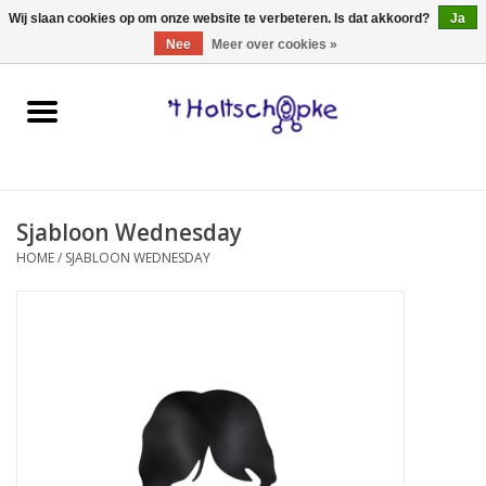
0 Artikelen - €0,00
Wij slaan cookies op om onze website te verbeteren. Is dat akkoord?
Ja
Nee
Meer over cookies »
Home
speelgoed
Sjabloon Wednesday
spellen
HOME
/
SJABLOON WEDNESDAY
onderweg
schmink & make-up
hebbedingen
kinderkamer