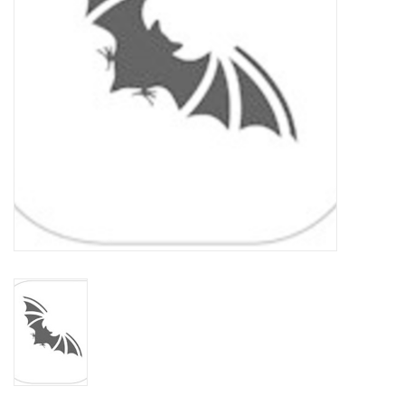
eten & drinken
knuffels
boeken
SALE
Blogs
Merken