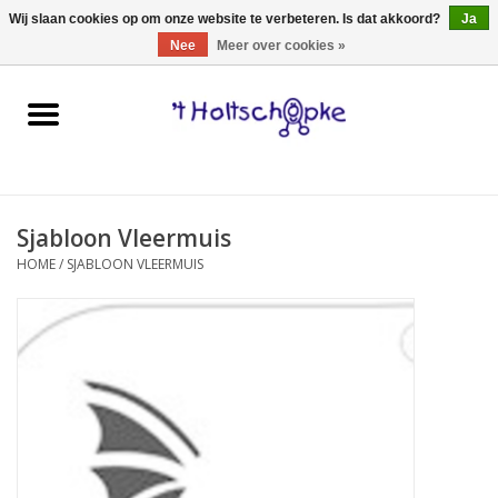
0 Artikelen - €0,00
Wij slaan cookies op om onze website te verbeteren. Is dat akkoord?
Ja
Nee
Meer over cookies »
Home
speelgoed
Sjabloon Vleermuis
spellen
HOME
/
SJABLOON VLEERMUIS
onderweg
schmink & make-up
hebbedingen
kinderkamer