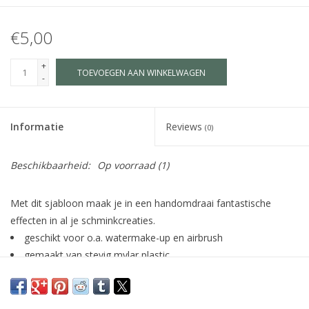
€5,00
+
TOEVOEGEN AAN WINKELWAGEN
-
Informatie
Reviews
(0)
Beschikbaarheid:
Op voorraad
(1)
Met dit sjabloon maak je in een handomdraai fantastische
effecten in al je schminkcreaties.
geschikt voor o.a. watermake-up en airbrush
gemaakt van stevig mylar plastic
eenvoudig te reinigen met water en zeep