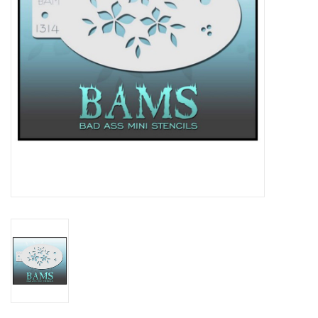
eten & drinken
knuffels
boeken
SALE
Blogs
Merken