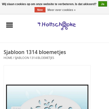
0 Artikelen - €0,00
Wij slaan cookies op om onze website te verbeteren. Is dat akkoord?
Ja
Nee
Meer over cookies »
Home
speelgoed
Sjabloon 1314 bloemetjes
spellen
HOME
/
SJABLOON 1314 BLOEMETJES
onderweg
schmink & make-up
hebbedingen
kinderkamer