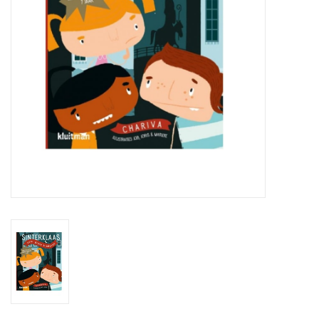
eten & drinken
knuffels
boeken
SALE
Blogs
Merken