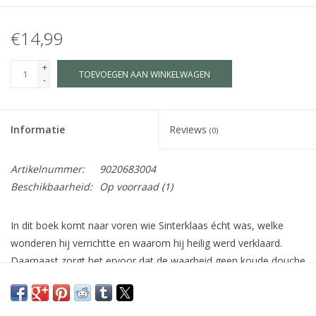
€14,99
+
TOEVOEGEN AAN WINKELWAGEN
-
Informatie
Reviews
(0)
Artikelnummer:
9020683004
Beschikbaarheid:
Op voorraad
(1)
In dit boek komt naar voren wie Sinterklaas écht was, welke
wonderen hij verrichtte en waarom hij heilig werd verklaard.
Daarnaast zorgt het ervoor dat de waarheid geen koude douche
wordt, maar een uitermate zachte landing. Een die het kind recht
doet.
Sinterklaas voor grote kinderen geeft het sinterklaasfeest een