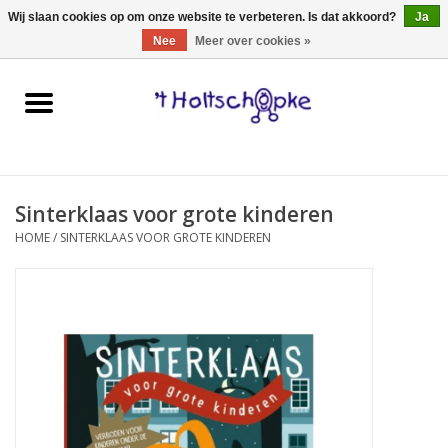
0 Artikelen - €0,00
Wij slaan cookies op om onze website te verbeteren. Is dat akkoord?
Ja
Nee
Meer over cookies »
Home
speelgoed
Sinterklaas voor grote kinderen
spellen
HOME
/
SINTERKLAAS VOOR GROTE KINDEREN
onderweg
schmink & make-up
hebbedingen
kinderkamer