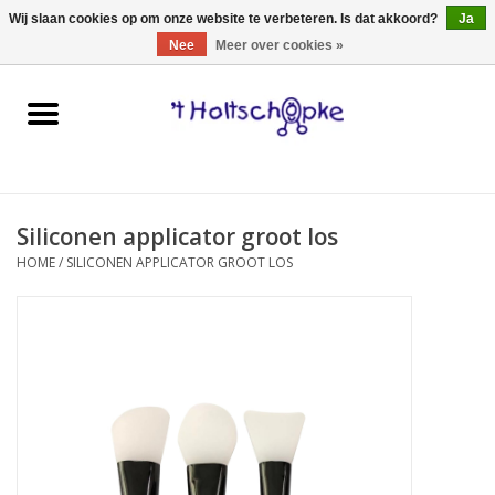
0 Artikelen - €0,00
Wij slaan cookies op om onze website te verbeteren. Is dat akkoord?
Ja
Nee
Meer over cookies »
Home
speelgoed
Siliconen applicator groot los
spellen
HOME
/
SILICONEN APPLICATOR GROOT LOS
onderweg
schmink & make-up
hebbedingen
kinderkamer