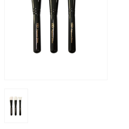
eten & drinken
knuffels
boeken
SALE
Blogs
Merken