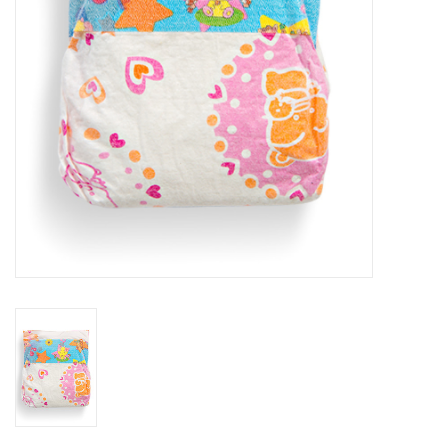
eten & drinken
knuffels
boeken
SALE
Blogs
Merken