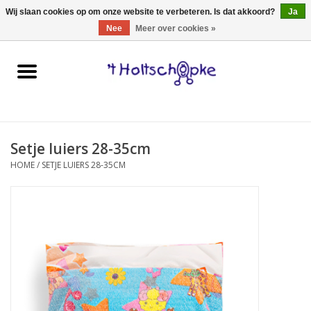
0 Artikelen - €0,00
Wij slaan cookies op om onze website te verbeteren. Is dat akkoord?
Ja
Nee
Meer over cookies »
Home
speelgoed
Setje luiers 28-35cm
spellen
HOME
/
SETJE LUIERS 28-35CM
onderweg
schmink & make-up
hebbedingen
kinderkamer