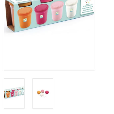
eten & drinken
knuffels
boeken
SALE
Blogs
Merken