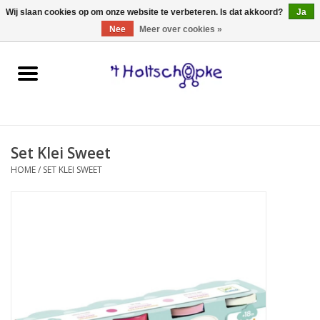
0 Artikelen - €0,00
Wij slaan cookies op om onze website te verbeteren. Is dat akkoord?
Ja
Nee
Meer over cookies »
Home
speelgoed
Set Klei Sweet
spellen
HOME
/
SET KLEI SWEET
onderweg
schmink & make-up
hebbedingen
kinderkamer