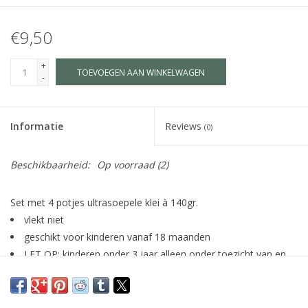
€9,50
+
TOEVOEGEN AAN WINKELWAGEN
-
Informatie
Reviews
(0)
Beschikbaarheid:
Op voorraad
(2)
Set met 4 potjes ultrasoepele klei à 140gr.
vlekt niet
geschikt voor kinderen vanaf 18 maanden
LET OP: kinderen onder 3 jaar alleen onder toezicht van en
volwassene laten spelen