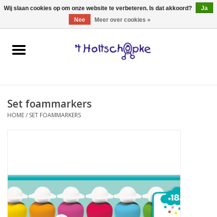
0 Artikelen - €0,00
Wij slaan cookies op om onze website te verbeteren. Is dat akkoord?
Ja
Nee
Meer over cookies »
Home
speelgoed
Set foammarkers
spellen
HOME
/
SET FOAMMARKERS
onderweg
schmink & make-up
hebbedingen
kinderkamer