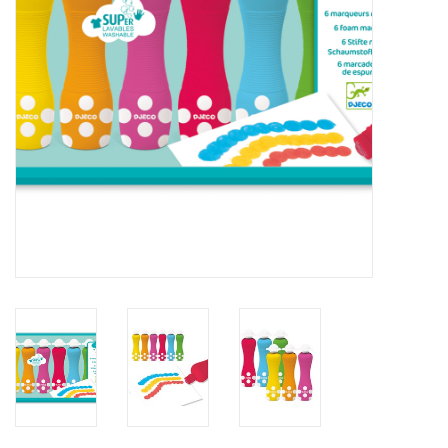
eten & drinken
knuffels
boeken
SALE
Blogs
Merken