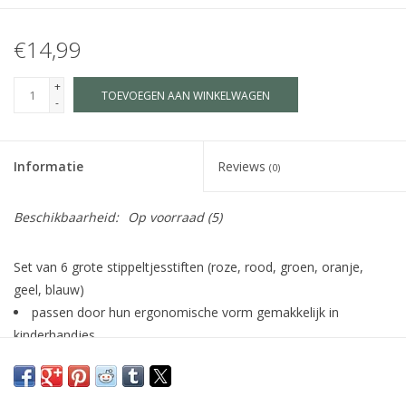
€14,99
+
TOEVOEGEN AAN WINKELWAGEN
-
Informatie
Reviews
(0)
Beschikbaarheid:
Op voorraad
(5)
Set van 6 grote stippeltjesstiften (roze, rood, groen, oranje,
geel, blauw)
passen door hun ergonomische vorm gemakkelijk in
kinderhandjes
uitwasbaar
geschikt voor kinderen vanaf 18 maanden