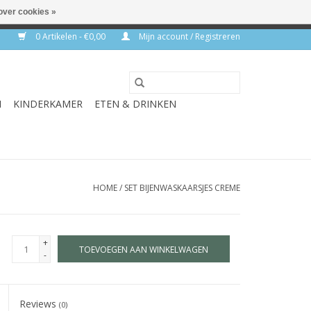
over cookies »
rkdagen
0 Artikelen - €0,00
Mijn account / Registreren
N
KINDERKAMER
ETEN & DRINKEN
HOME
/
SET BIJENWASKAARSJES CREME
+
TOEVOEGEN AAN WINKELWAGEN
-
Reviews
(0)