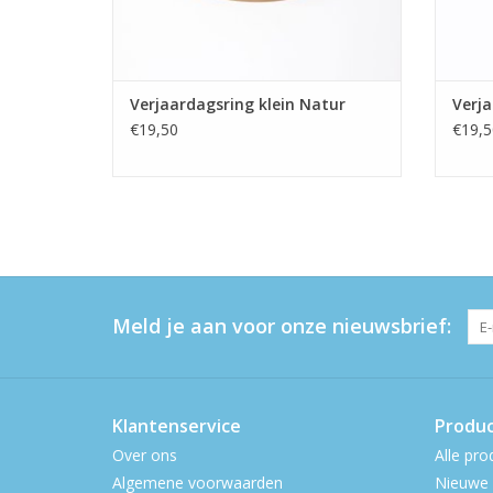
Verjaardagsring klein Natur
Verja
€19,50
€19,5
Meld je aan voor onze nieuwsbrief:
Klantenservice
Produ
Over ons
Alle pro
Algemene voorwaarden
Nieuwe 