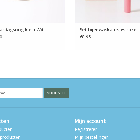
ardagsring klein Wit
Set bijenwaskaarsjes roze
0
€8,95
ABONNEER
cten
Mijn account
ducten
Registreren
producten
Mijn bestellingen