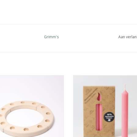
Grimm's
Aan verlan
Verjaardagsring klein Wit
Set bijenwaskaarsjes roze
EVOEGEN AAN WINKELWAGEN
TOEVOEGEN AAN WINKELWA