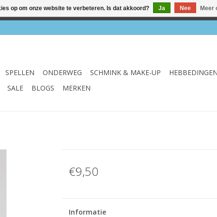
kies op om onze website te verbeteren. Is dat akkoord?
Ja
Nee
Meer 
el & webshop ✔ Gratis verzenden vanaf €75 ✔ Levertijd 1-3 we
SPELLEN
ONDERWEG
SCHMINK & MAKE-UP
HEBBEDINGE
SALE
BLOGS
MERKEN
€9,50
Informatie