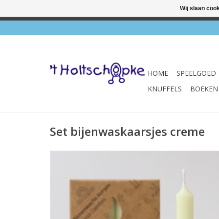
Wij slaan coo
✔ Wink
HOME
SPEELGOED
KNUFFELS
BOEKEN
Set bijenwaskaarsjes creme