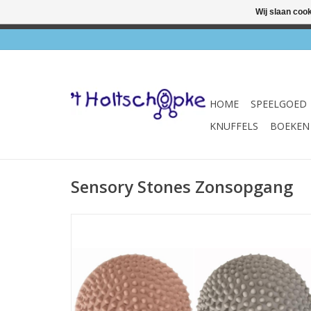
Wij slaan coo
✔ Wink
HOME
SPEELGOED
KNUFFELS
BOEKEN
Sensory Stones Zonsopgang