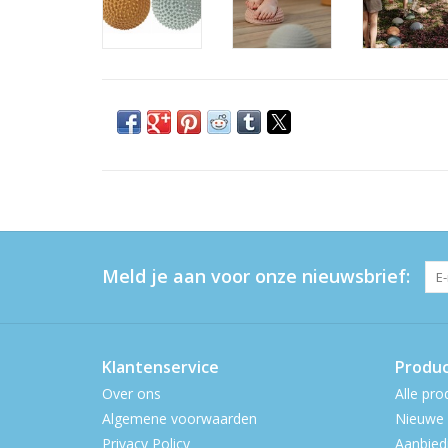
Meld je aan voor onze nieuwsbrief:
Klantenservice
Produ
Over ons
Alle pro
Algemene voorwaarden
Nieuwe 
Privacy Policy
Aanbied