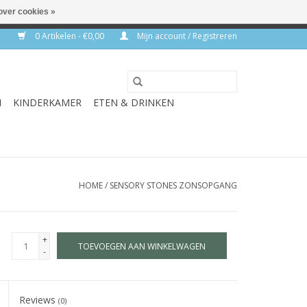
over cookies »
rkdagen
0 Artikelen - €0,00
Mijn account / Registreren
N
KINDERKAMER
ETEN & DRINKEN
HOME
/
SENSORY STONES ZONSOPGANG
+
TOEVOEGEN AAN WINKELWAGEN
-
Reviews
(0)