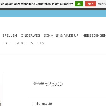
kies op om onze website te verbeteren. Is dat akkoord?
Ja
Nee
Meer 
el & webshop ✔ Gratis verzenden vanaf €75 ✔ Levertijd 1-3 we
SPELLEN
ONDERWEG
SCHMINK & MAKE-UP
HEBBEDINGE
SALE
BLOGS
MERKEN
€23,00
€44,99
Informatie