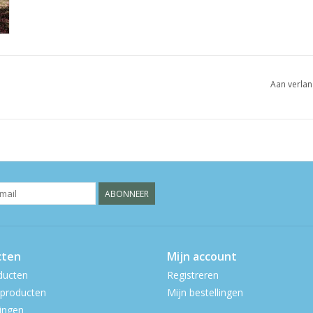
Aan verlan
ABONNEER
cten
Mijn account
ducten
Registreren
producten
Mijn bestellingen
ingen