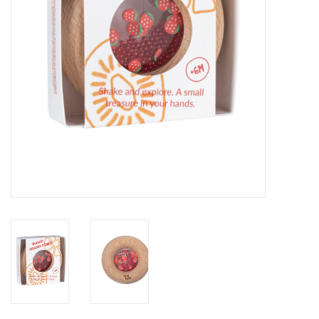
eten & drinken
knuffels
boeken
SALE
Blogs
Merken