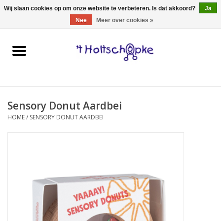
0 Artikelen - €0,00
Wij slaan cookies op om onze website te verbeteren. Is dat akkoord?
Ja
Nee
Meer over cookies »
Home
speelgoed
Sensory Donut Aardbei
spellen
HOME
/
SENSORY DONUT AARDBEI
onderweg
schmink & make-up
hebbedingen
kinderkamer