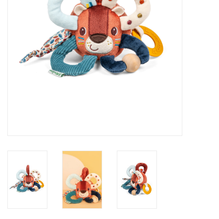
eten & drinken
knuffels
boeken
SALE
Blogs
Merken