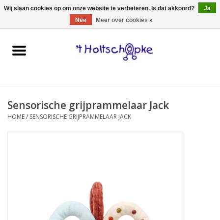
0 Artikelen - €0,00
Wij slaan cookies op om onze website te verbeteren. Is dat akkoord?
Ja
Nee
Meer over cookies »
Home
speelgoed
Sensorische grijprammelaar Jack
spellen
HOME
/
SENSORISCHE GRIJPRAMMELAAR JACK
onderweg
schmink & make-up
hebbedingen
kinderkamer