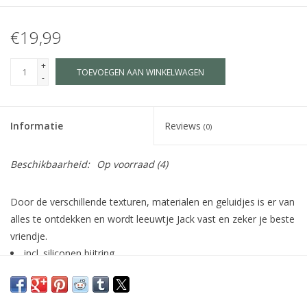
€19,99
+
TOEVOEGEN AAN WINKELWAGEN
-
Informatie
Reviews
(0)
Beschikbaarheid:
Op voorraad
(4)
Door de verschillende texturen, materialen en geluidjes is er van
alles te ontdekken en wordt leeuwtje Jack vast en zeker je beste
vriendje.
incl. siliconen bijtring
gemakkelijk vast te pakken door de vele greepjes
wasbaar op 30°C
geschikt voor kinderen vanaf 3 maanden