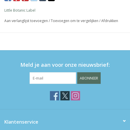
minder stof weg te gooien)
Little Botanic Label
handgemaakt in Nederland
CE gecertificeerd
Aan verlanglijst toevoegen
/
Toevoegen om te vergelijken
/
Afdrukken
in de kleuren van de Stapelstein Red & Blush
Meld je aan voor onze nieuwsbrief:
ABONNEER
Klantenservice