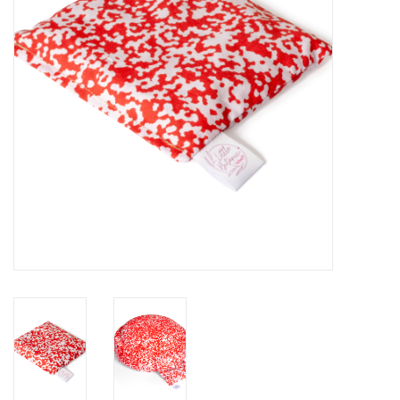
eten & drinken
knuffels
boeken
SALE
Blogs
Merken