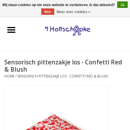
0 Artikelen - €0,00
Wij slaan cookies op om onze website te verbeteren. Is dat akkoord?
Ja
Nee
Meer over cookies »
Home
speelgoed
Sensorisch pittenzakje los - Confetti Red
spellen
& Blush
HOME
/
SENSORISCH PITTENZAKJE LOS - CONFETTI RED & BLUSH
onderweg
schmink & make-up
hebbedingen
kinderkamer