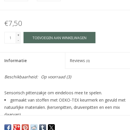
€7,50
+
TOEVOEGEN AAN WINKELWAGEN
-
Informatie
Reviews
(0)
Beschikbaarheid:
Op voorraad
(3)
Sensorisch pittenzakje om eindeloos mee te spelen.
gemaakt van stoffen met OEKO-TEX keurmerk en gevuld met
natuurlijke materialen. (kersenpitten, druivenpitten en een mix
daarvan)
uitwasbaar
ca. 13x15cm (het formaat kan een beetje afwijken om