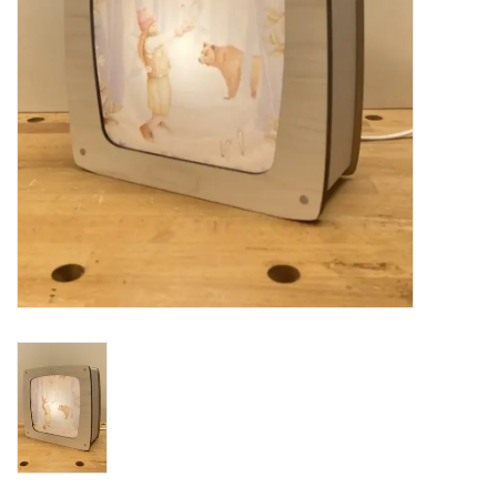
eten & drinken
knuffels
boeken
SALE
Blogs
Merken