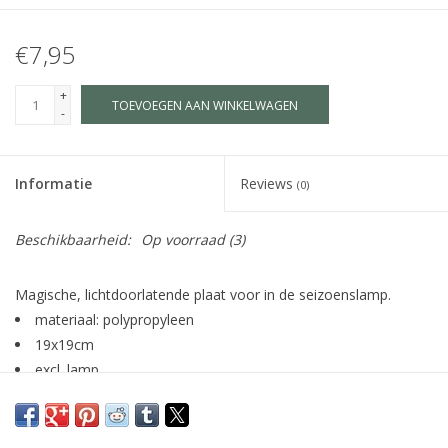
€7,95
+
TOEVOEGEN AAN WINKELWAGEN
-
Informatie
Reviews
(0)
Beschikbaarheid:
Op voorraad
(3)
Magische, lichtdoorlatende plaat voor in de seizoenslamp.
materiaal: polypropyleen
19x19cm
excl. lamp
illustratie: Appeloogje