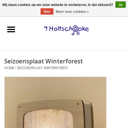
0 Artikelen - €0,00
Wij slaan cookies op om onze website te verbeteren. Is dat akkoord?
Ja
Nee
Meer over cookies »
Home
speelgoed
Seizoensplaat Winterforest
spellen
HOME
/
SEIZOENSPLAAT WINTERFOREST
onderweg
schmink & make-up
hebbedingen
kinderkamer