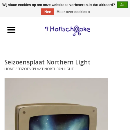
0 Artikelen - €0,00
Wij slaan cookies op om onze website te verbeteren. Is dat akkoord?
Ja
Nee
Meer over cookies »
Home
speelgoed
Seizoensplaat Northern Light
spellen
HOME
/
SEIZOENSPLAAT NORTHERN LIGHT
onderweg
schmink & make-up
hebbedingen
kinderkamer