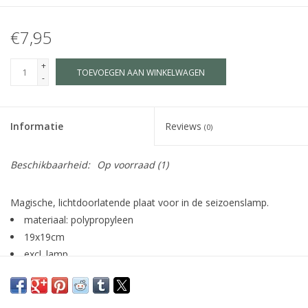
€7,95
+
TOEVOEGEN AAN WINKELWAGEN
-
Informatie
Reviews
(0)
Beschikbaarheid:
Op voorraad
(1)
Magische, lichtdoorlatende plaat voor in de seizoenslamp.
materiaal: polypropyleen
19x19cm
excl. lamp
illustratie: Lotte Drouen