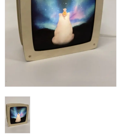
eten & drinken
knuffels
boeken
SALE
Blogs
Merken