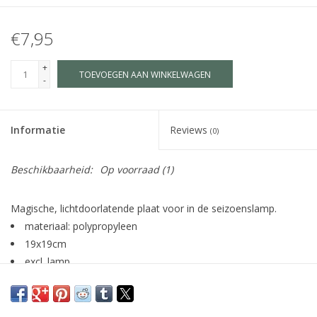
€7,95
+
TOEVOEGEN AAN WINKELWAGEN
-
Informatie
Reviews
(0)
Beschikbaarheid:
Op voorraad
(1)
Magische, lichtdoorlatende plaat voor in de seizoenslamp.
materiaal: polypropyleen
19x19cm
excl. lamp
illustratie: Bijdehansje