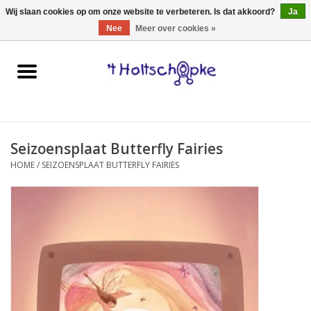
0 Artikelen - €0,00
Wij slaan cookies op om onze website te verbeteren. Is dat akkoord?
Ja
Nee
Meer over cookies »
Home
speelgoed
Seizoensplaat Butterfly Fairies
spellen
HOME
/
SEIZOENSPLAAT BUTTERFLY FAIRIES
onderweg
schmink & make-up
hebbedingen
kinderkamer