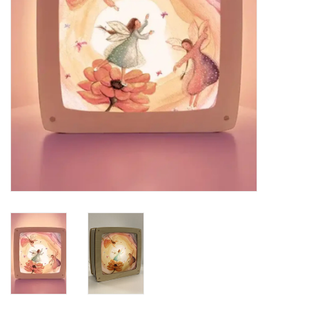
eten & drinken
knuffels
boeken
SALE
Blogs
Merken