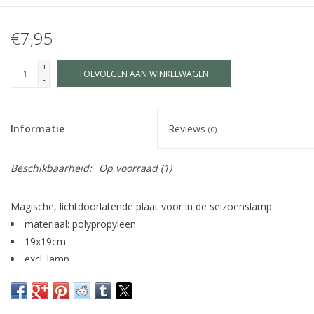
€7,95
+
TOEVOEGEN AAN WINKELWAGEN
-
Informatie
Reviews
(0)
Beschikbaarheid:
Op voorraad
(1)
Magische, lichtdoorlatende plaat voor in de seizoenslamp.
materiaal: polypropyleen
19x19cm
excl. lamp
illustratie: Lotte Drouen