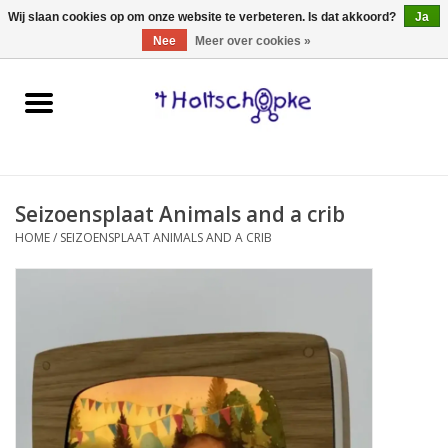
0 Artikelen - €0,00
Wij slaan cookies op om onze website te verbeteren. Is dat akkoord?
Ja
Nee
Meer over cookies »
Home
speelgoed
Seizoensplaat Animals and a crib
spellen
HOME
/
SEIZOENSPLAAT ANIMALS AND A CRIB
onderweg
schmink & make-up
hebbedingen
kinderkamer