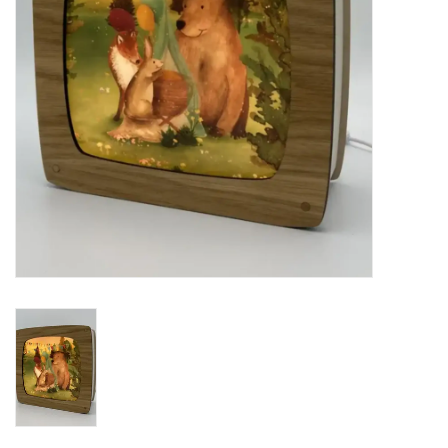
eten & drinken
knuffels
boeken
SALE
Blogs
Merken