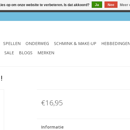
kies op om onze website te verbeteren. Is dat akkoord?
Ja
Nee
Meer 
el & webshop ✔ Gratis verzenden vanaf €75 ✔ Levertijd 1-3 we
SPELLEN
ONDERWEG
SCHMINK & MAKE-UP
HEBBEDINGE
SALE
BLOGS
MERKEN
!
€16,95
Informatie