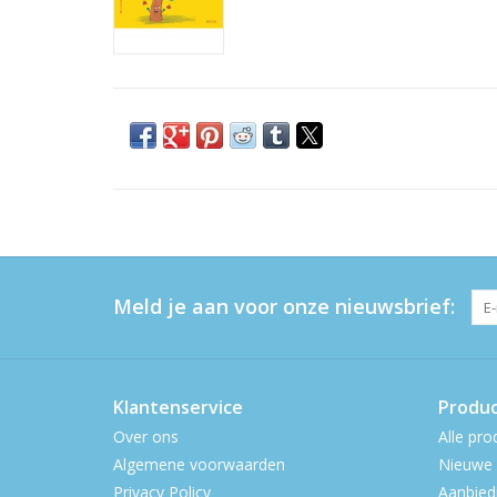
Meld je aan voor onze nieuwsbrief:
Klantenservice
Produ
Over ons
Alle pro
Algemene voorwaarden
Nieuwe 
Privacy Policy
Aanbied