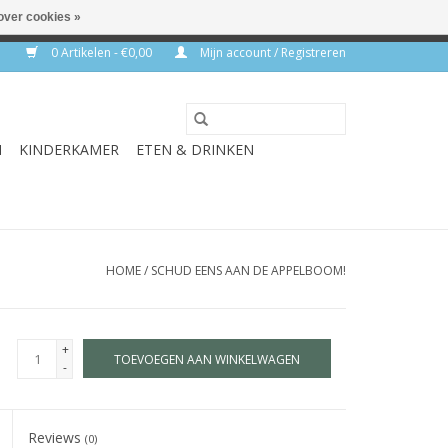
over cookies »
rkdagen
0 Artikelen - €0,00
Mijn account / Registreren
N
KINDERKAMER
ETEN & DRINKEN
HOME
/
SCHUD EENS AAN DE APPELBOOM!
+
TOEVOEGEN AAN WINKELWAGEN
-
Reviews
(0)