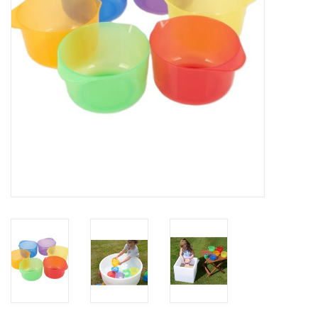
eten & drinken
knuffels
boeken
SALE
Blogs
Merken