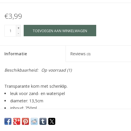
€3,99
+
TOEVOEGEN AAN WINKELWAGEN
-
Informatie
Reviews
(0)
Beschikbaarheid:
Op voorraad
(1)
Transparante kom met schenklip.
leuk voor zand- en waterspel
diameter: 13,5cm
inhoud: 750ml
verkrijgbaar in verschillende kleuren
LET OP: de geleverde kleur is afhankelijk van de voorraad