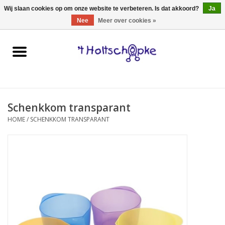
0 Artikelen - €0,00
Wij slaan cookies op om onze website te verbeteren. Is dat akkoord?
Ja
Nee
Meer over cookies »
Home
speelgoed
Schenkkom transparant
spellen
HOME
/
SCHENKKOM TRANSPARANT
onderweg
schmink & make-up
hebbedingen
kinderkamer