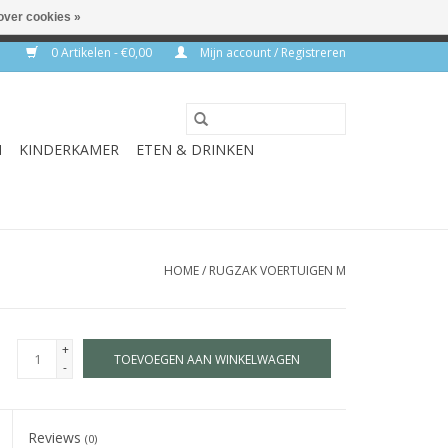
over cookies »
rkdagen
0 Artikelen - €0,00
Mijn account / Registreren
N
KINDERKAMER
ETEN & DRINKEN
HOME
/
RUGZAK VOERTUIGEN M
+
TOEVOEGEN AAN WINKELWAGEN
-
Reviews
(0)