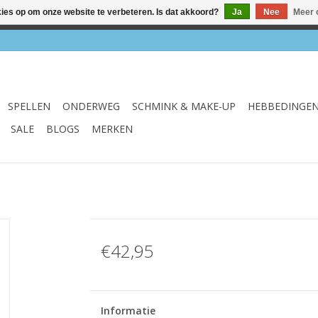
kies op om onze website te verbeteren. Is dat akkoord?
Ja
Nee
Meer 
el & webshop ✔ Gratis verzenden vanaf €75 ✔ Levertijd 1-3 we
SPELLEN
ONDERWEG
SCHMINK & MAKE-UP
HEBBEDINGE
SALE
BLOGS
MERKEN
€42,95
Informatie