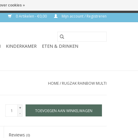
over cookies »
rkdagen
0 Artikelen - €0,00
Mijn account / Registreren
N
KINDERKAMER
ETEN & DRINKEN
HOME
/
RUGZAK RAINBOW MULTI
+
TOEVOEGEN AAN WINKELWAGEN
-
Reviews
(0)