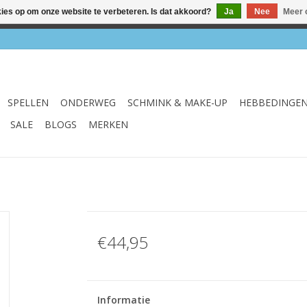
kies op om onze website te verbeteren. Is dat akkoord?
Ja
Nee
Meer 
el & webshop ✔ Gratis verzenden vanaf €75 ✔ Levertijd 1-3 we
SPELLEN
ONDERWEG
SCHMINK & MAKE-UP
HEBBEDINGE
SALE
BLOGS
MERKEN
€44,95
Informatie