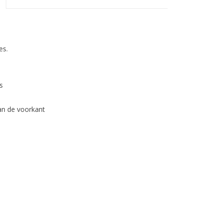
es.
s
an de voorkant