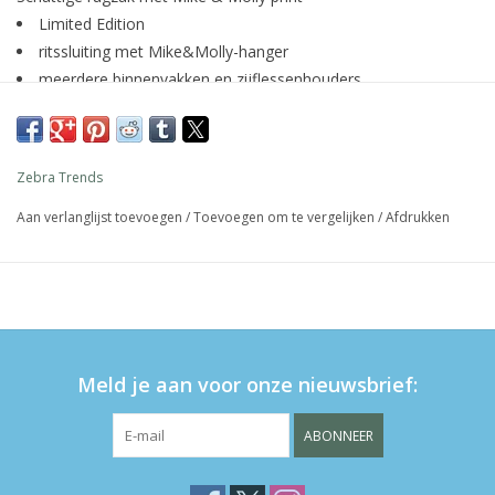
Limited Edition
ritssluiting met Mike&Molly-hanger
meerdere binnenvakken en zijflessenhouders
naamkaartje op de achterkant
verstelbare schouderbanden met klikgesp aan de voorkant
35x25x11cm
Zebra Trends
Aan verlanglijst toevoegen
/
Toevoegen om te vergelijken
/
Afdrukken
Meld je aan voor onze nieuwsbrief:
ABONNEER