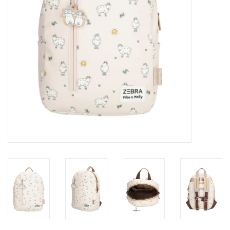
eten & drinken
knuffels
boeken
SALE
Blogs
Merken