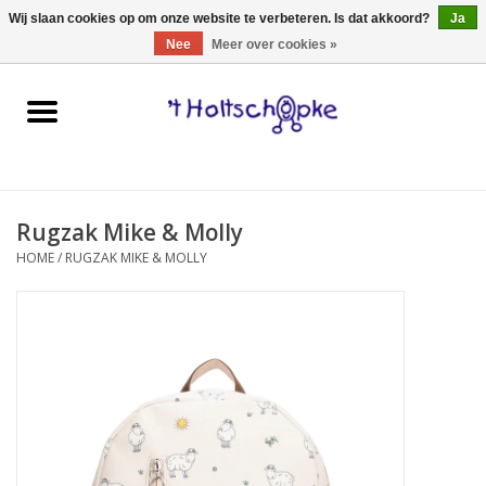
0 Artikelen - €0,00
Wij slaan cookies op om onze website te verbeteren. Is dat akkoord?
Ja
Nee
Meer over cookies »
Home
speelgoed
Rugzak Mike & Molly
spellen
HOME
/
RUGZAK MIKE & MOLLY
onderweg
schmink & make-up
hebbedingen
kinderkamer