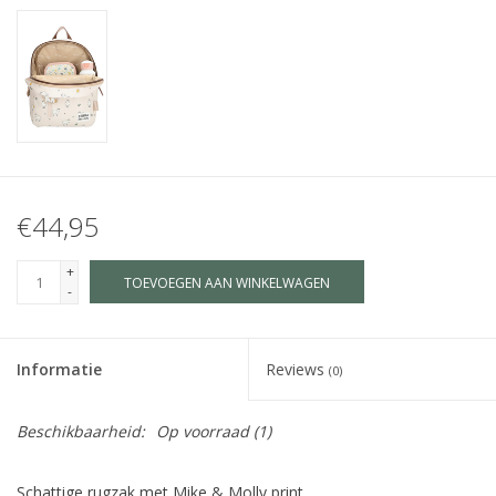
€44,95
+
TOEVOEGEN AAN WINKELWAGEN
-
Informatie
Reviews
(0)
Beschikbaarheid:
Op voorraad
(1)
Schattige rugzak met Mike & Molly print