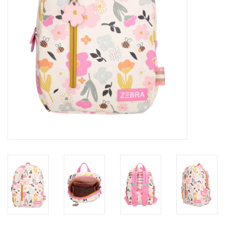
eten & drinken
knuffels
boeken
SALE
Blogs
Merken