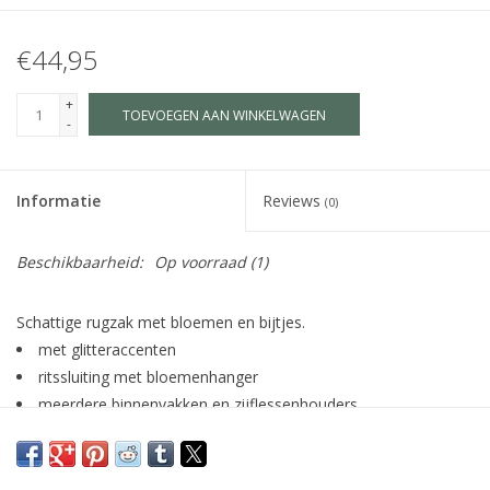
€44,95
+
TOEVOEGEN AAN WINKELWAGEN
-
Informatie
Reviews
(0)
Beschikbaarheid:
Op voorraad
(1)
Schattige rugzak met bloemen en bijtjes.
met glitteraccenten
ritssluiting met bloemenhanger
meerdere binnenvakken en zijflessenhouders
naamkaartje op de achterkant
verstelbare schouderbanden met klikgesp aan de voorkant
35x25x11cm