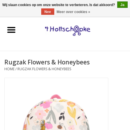
0 Artikelen - €0,00
Wij slaan cookies op om onze website te verbeteren. Is dat akkoord?
Ja
Nee
Meer over cookies »
Home
speelgoed
Rugzak Flowers & Honeybees
spellen
HOME
/
RUGZAK FLOWERS & HONEYBEES
onderweg
schmink & make-up
hebbedingen
kinderkamer