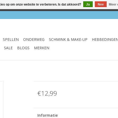
kies op om onze website te verbeteren. Is dat akkoord?
Ja
Nee
Meer 
el & webshop ✔ Gratis verzenden vanaf €75 ✔ Levertijd 1-3 we
SPELLEN
ONDERWEG
SCHMINK & MAKE-UP
HEBBEDINGE
SALE
BLOGS
MERKEN
€12,99
Informatie