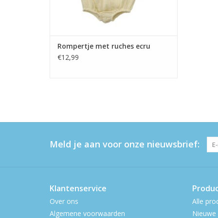
Rompertje met ruches ecru
€12,99
Meld je aan voor onze nieuwsbrief:
Klantenservice
Produ
Over ons
Alle pro
Algemene voorwaarden
Nieuwe 