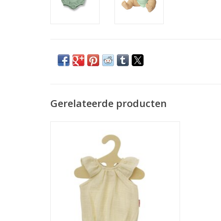
Gerelateerde producten
Rompertje met ruches ecru
TOEVOEGEN AAN WINKELWAGEN