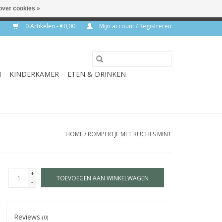
over cookies »
rkdagen
0 Artikelen - €0,00
Mijn account / Registreren
N
KINDERKAMER
ETEN & DRINKEN
HOME
/
ROMPERTJE MET RUCHES MINT
+
TOEVOEGEN AAN WINKELWAGEN
-
Reviews
(0)