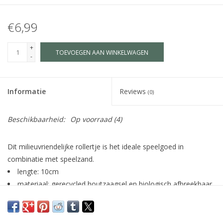
€6,99
+
TOEVOEGEN AAN WINKELWAGEN
-
Informatie
Reviews
(0)
Beschikbaarheid:
Op voorraad
(4)
Dit milieuvriendelijke rollertje is het ideale speelgoed in
combinatie met speelzand.
lengte: 10cm
materiaal: gerecycled houtzaagsel en biologisch afbreekbaar
plastic van plantaardige oorsprong
stimuleert en ontwikkelt de fijne motoriek