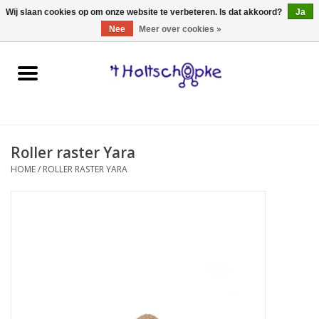
0 Artikelen - €0,00
Wij slaan cookies op om onze website te verbeteren. Is dat akkoord?
Ja
Nee
Meer over cookies »
Home
speelgoed
Roller raster Yara
spellen
HOME
/
ROLLER RASTER YARA
onderweg
schmink & make-up
hebbedingen
kinderkamer