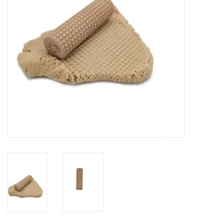
eten & drinken
knuffels
boeken
SALE
Blogs
Merken