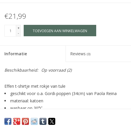
€21,99
+
TOEVOEGEN AAN WINKELWAGEN
-
Informatie
Reviews
(0)
Beschikbaarheid:
Op voorraad
(2)
Effen t-shirtje met rokje van tule
geschikt voor o.a. Gordi-poppen (34cm) van Paola Reina
materiaal: katoen
wasbaar op 30°C
Dutch Design, geproduceerd in Europa