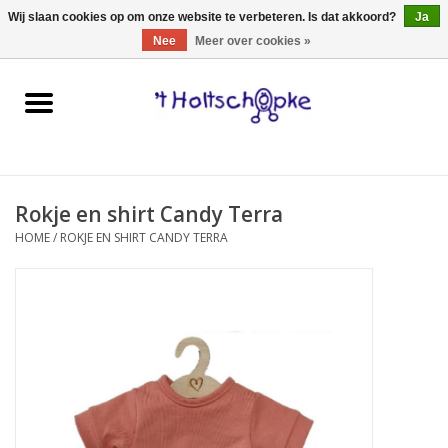
0 Artikelen - €0,00
Wij slaan cookies op om onze website te verbeteren. Is dat akkoord?
Ja
Nee
Meer over cookies »
Home
speelgoed
Rokje en shirt Candy Terra
spellen
HOME
/
ROKJE EN SHIRT CANDY TERRA
onderweg
schmink & make-up
hebbedingen
kinderkamer