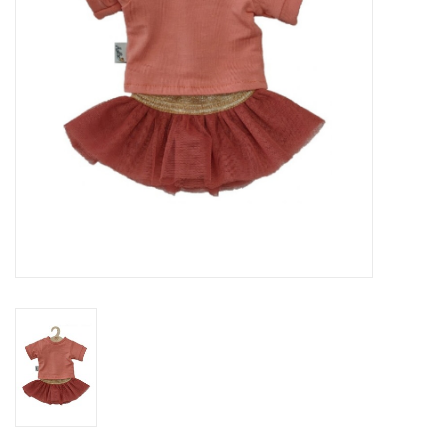
eten & drinken
knuffels
boeken
SALE
Blogs
Merken