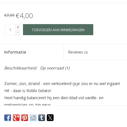
€4,00
€7,99
+
TOEVOEGEN AAN WINKELWAGEN
-
Informatie
Reviews
(0)
Beschikbaarheid:
Op voorraad
(1)
Zomer, zon, strand - een verkoelend ijsje zou er nu wel ingaan!
Hé - daar is Robbi Gelato!
Heel handig balanceert hij een dien-blad vol vanille- en
meloenijsjes op zijn neus.
Help Robbi de ijsjes zo te plaatsen dat ze niet van het
dienbladglijden als Robbi zich beweegt.
Wie op het einde al zijn/haar ijsjes op Robbi‘s dienblad