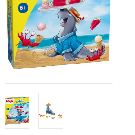
eten & drinken
knuffels
boeken
SALE
Blogs
Merken