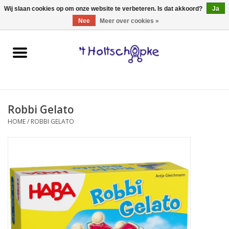
0 Artikelen - €0,00
Wij slaan cookies op om onze website te verbeteren. Is dat akkoord?
Ja
Nee
Meer over cookies »
Home
speelgoed
Robbi Gelato
spellen
HOME
/
ROBBI GELATO
onderweg
schmink & make-up
hebbedingen
kinderkamer