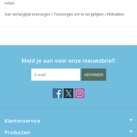
HABA
heeftgezet, wint het spel.
inhoud: 1 Robbi Gelato (2 delen), 1 dienblad, 20 vanille-
Aan verlanglijst toevoegen
/
Toevoegen om te vergelijken
/
Afdrukken
ijsjes,8 meloenijsjes, 1 Kira Krab, 1 handleiding
een vrolijk behandigheidsspel voor 2 tot 4 ijsliefhebbers
vanaf 6 jaar
Meld je aan voor onze nieuwsbrief:
ABONNEER
Klantenservice
Producten