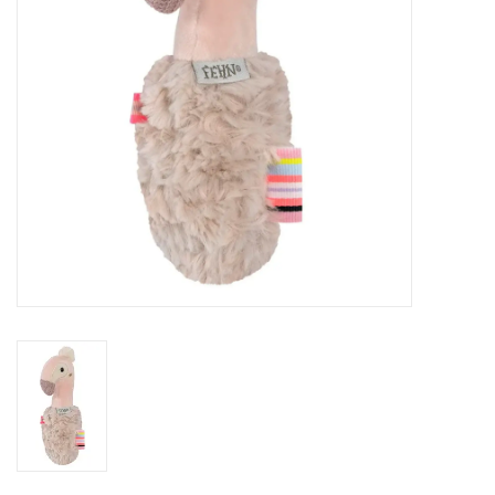
eten & drinken
knuffels
boeken
SALE
Blogs
Merken