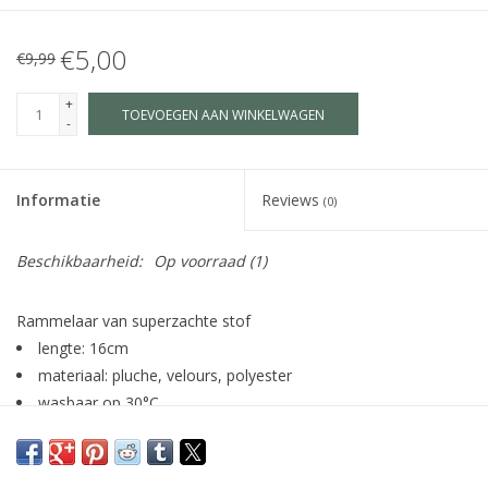
€5,00
€9,99
+
TOEVOEGEN AAN WINKELWAGEN
-
Informatie
Reviews
(0)
Beschikbaarheid:
Op voorraad
(1)
Rammelaar van superzachte stof
lengte: 16cm
materiaal: pluche, velours, polyester
wasbaar op 30°C