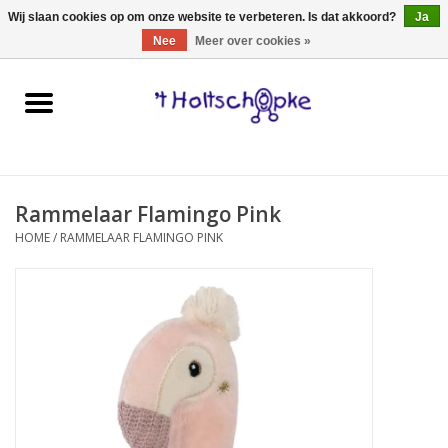
0 Artikelen - €0,00
Wij slaan cookies op om onze website te verbeteren. Is dat akkoord?
Ja
Nee
Meer over cookies »
Home
speelgoed
Rammelaar Flamingo Pink
spellen
HOME
/
RAMMELAAR FLAMINGO PINK
onderweg
schmink & make-up
hebbedingen
kinderkamer